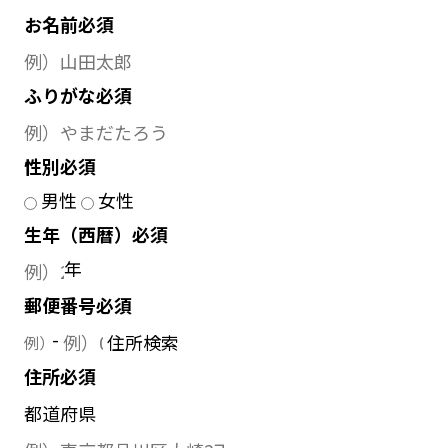
お名前
必須
ふりがな
必須
性別
必須
男性
女性
生年（西暦）
必須
年
郵便番号
必須
-
住所検索
住所
必須