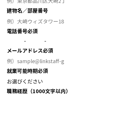
建物名／部屋番号
電話番号
必須
-
-
メールアドレス
必須
就業可能時期
必須
職務経歴
（1000文字以内）