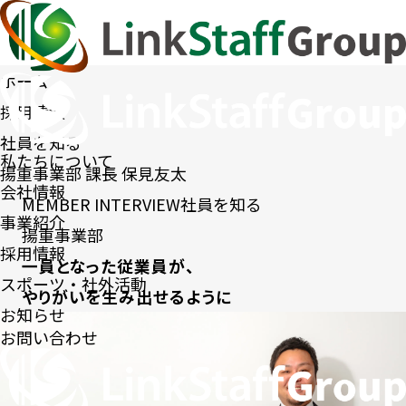
ホーム
採用情報
社員を知る
私たちについて
揚重事業部 課長 保見友太
会社情報
MEMBER INTERVIEW
社員を知る
事業紹介
揚重事業部
採用情報
一員となった従業員が、
スポーツ・社外活動
やりがいを生み出せるように
お知らせ
お問い合わせ