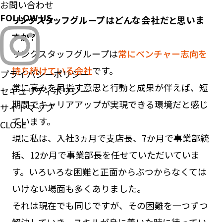
お問い合わせ
FOLLOW US
リンクスタッフグループはどんな会社だと思いま
すか？
リンクスタッフグループは
常にベンチャー志向を
持ち続けている会社
です。
プライバシーポリシー
常に高みを目指す意思と行動と成果が伴えば、短
セキュリティポリシー
期間でキャリアアップが実現できる環境だと感じ
サイトマップ
ています。
CLOSE
現に私は、入社3ヵ月で支店長、7か月で事業部統
括、12か月で事業部長を任せていただいていま
す。いろいろな困難と正面からぶつからなくては
いけない場面も多くありました。
それは現在でも同じですが、その困難を一つずつ