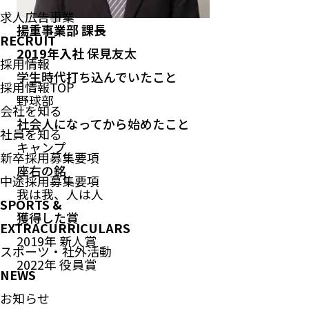
求人広告事業
揚重事業部 課長
RECRUIT
2019年入社
保見友太
採用情報
学生時代打ち込んでいたこと
採用情報TOP
野球部
会社を知る
社会人になってから始めたこと
社員を知る
キャンプ
新卒採用募集要項
座右の銘
中途採用募集要項
我は我、人は人
SPORTS &
獲得した賞
EXTRACURRICULARS
2019年 新人賞
スポーツ・社外活動
2022年 役員賞
NEWS
お知らせ